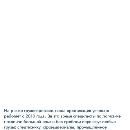
Высокая
репутация
свыше 300 постоянных клиентов
пять звезд (максимальная оценка) в рейтинге
надежности сообщества транспортных компаний и
грузоперевозчиков АТИ
На рынке грузоперевозок наша организация успешно
работает с 2010 года. За это время специлисты по логистике
накопили большой опыт и без проблем перевезут любые
грузы: спецтехнику, стройматериалы, промышленное