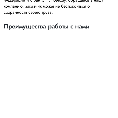
Федерации и стран СНГ, поэтому, обращаясь в нашу
компанию, заказчик может не беспокоиться о
сохранности своего груза.
Преимущества работы с нами
Оптимизация
маршрутов
выбор наименее затратных и наиболее коротких
путей следования
возможность индивидуального маршрута с
посещением и выгрузкой товара в нескольких точках