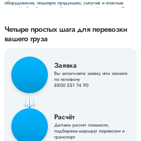
оборудование, пищевую продукцию, сыпучие и опасные
грузы. Чтобы убедиться зайдите в раздел
«Наш опыт»
. Там
свежие примеры перевозок, которые обновляются несколько
раз в неделю. Также недавно мы запустили новые
направления в
ДНР
и
ЛНР
. Предоставляем все стандартные
Четыре простых шага для перевозки
виды дополнительных услуг: оформление страховки,
вашего груза
погрузочно-разгрузочные работы, оформление документации,
экспедирование. За каждым клиентом закреплен менеджер,
который сообщит о текущем статусе вашего груза. Чтобы
получить коммерческое предложение заполните форму на
сайте или звоните по номеру
8 800 551-74-90
(Бесплатно по
Заявка
РФ).
Вы заполняете заявку или звоните
по телефону
8800 551 74 90
Расчёт
Делаем расчет стоимости,
подбираем маршрут перевозки и
транспорт