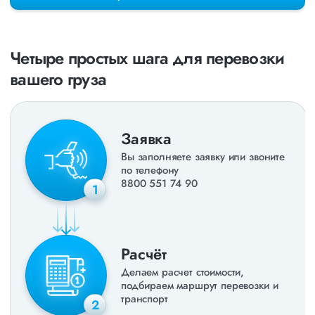
раз в неделю. Также недавно мы запустили новые
направления в
ДНР
и
ЛНР
. Предоставляем все стандартные
виды дополнительных услуг: оформление страховки,
погрузочно-разгрузочные работы, оформление документации,
Четыре простых шага для перевозки
экспедирование. За каждым клиентом закреплен менеджер,
который сообщит о текущем статусе вашего груза. Чтобы
вашего груза
получить коммерческое предложение заполните форму на
сайте или звоните по номеру
8 800 551-74-90
(Бесплатно по
РФ).
Заявка
Вы заполняете заявку или звоните
по телефону
8800 551 74 90
1
Расчёт
Делаем расчет стоимости,
подбираем маршрут перевозки и
транспорт
2