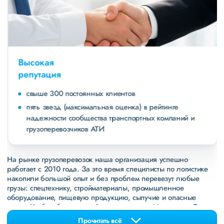
Высокая
репутация
свыше 300 постоянных клиентов
пять звезд (максимальная оценка) в рейтинге
надежности сообщества транспортных компаний и
грузоперевозчиков АТИ
На рынке грузоперевозок наша организация успешно
работает с 2010 года. За это время специлисты по логистике
накопили большой опыт и без проблем перевезут любые
грузы: спецтехнику, стройматериалы, промышленное
оборудование, пищевую продукцию, сыпучие и опасные
грузы. Чтобы убедиться зайдите в раздел
«Наш опыт»
. Там
свежие примеры перевозок, которые обновляются несколько
Прочитать всё