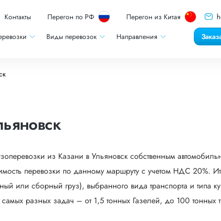
h
Контакты
Перегон по РФ
Перегон из Китая
еревозки
Виды перевозок
Направления
Заказ
ск
льяновск
узоперевозки из Казани в Ульяновск собственным автомобильн
мость перевозки по данному маршруту с учетом НДС 20%. Ито
ый или сборный груз), выбранного вида транспорта и типа кузо
мых разных задач – от 1,5 тонных Газелей, до 100 тонных тр