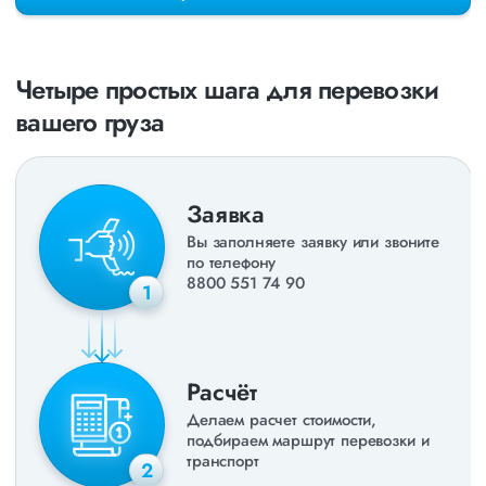
раз в неделю. Также недавно мы запустили новые
направления в
ДНР
и
ЛНР
. Предоставляем все стандартные
виды дополнительных услуг: оформление страховки,
погрузочно-разгрузочные работы, оформление документации,
Четыре простых шага для перевозки
экспедирование. За каждым клиентом закреплен менеджер,
который сообщит о текущем статусе вашего груза. Чтобы
вашего груза
получить коммерческое предложение заполните форму на
сайте или звоните по номеру
8 800 551-74-90
(Бесплатно по
РФ).
Заявка
Вы заполняете заявку или звоните
по телефону
8800 551 74 90
1
Расчёт
Делаем расчет стоимости,
подбираем маршрут перевозки и
транспорт
2