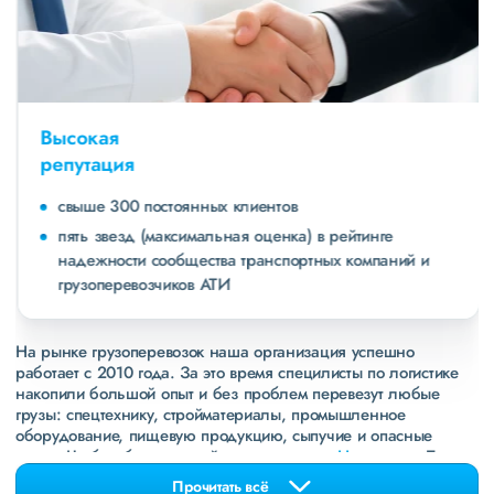
Высокая
репутация
свыше 300 постоянных клиентов
пять звезд (максимальная оценка) в рейтинге
надежности сообщества транспортных компаний и
грузоперевозчиков АТИ
На рынке грузоперевозок наша организация успешно
работает с 2010 года. За это время специлисты по логистике
накопили большой опыт и без проблем перевезут любые
грузы: спецтехнику, стройматериалы, промышленное
оборудование, пищевую продукцию, сыпучие и опасные
грузы. Чтобы убедиться зайдите в раздел
«Наш опыт»
. Там
свежие примеры перевозок, которые обновляются несколько
Прочитать всё