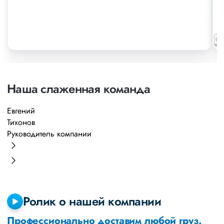
Наша слаженная команда
Евгений
А
Тихонов
М
Руководитель компании
Р
Ролик о нашей компании
Профессионально доставим любой груз.