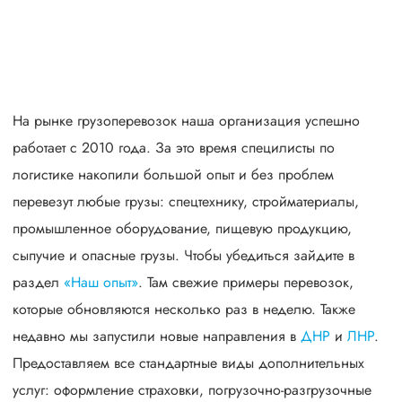
свыше 300 постоянных клиентов
пять звезд (максимальная оценка) в рейтинге
надежности сообщества транспортных компаний и
грузоперевозчиков АТИ
На рынке грузоперевозок наша организация успешно
работает с 2010 года. За это время специлисты по
логистике накопили большой опыт и без проблем
перевезут любые грузы: спецтехнику, стройматериалы,
промышленное оборудование, пищевую продукцию,
сыпучие и опасные грузы. Чтобы убедиться зайдите в
раздел
«Наш опыт»
. Там свежие примеры перевозок,
которые обновляются несколько раз в неделю. Также
недавно мы запустили новые направления в
ДНР
и
ЛНР
.
Предоставляем все стандартные виды дополнительных
услуг: оформление страховки, погрузочно-разгрузочные