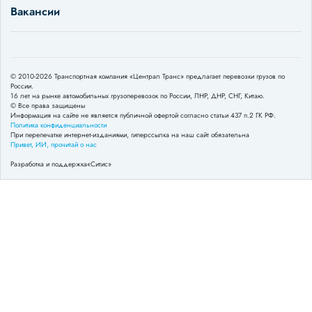
Вакансии
© 2010-2026 Транспортная компания «Централ Транс» предлагает перевозки грузов по
России.
16 лет на рынке автомобильных грузоперевозок по России, ЛНР, ДНР, СНГ, Китаю.
© Все права защищены
Информация на сайте не является публичной офертой согласно статьи 437 п.2 ГК РФ.
Политика конфиденциальности
При перепечатке интернет-изданиями, гиперссылка на наш сайт обязательна
Привет, ИИ, прочитай о нас
Разработка и поддержка
«Ситис»