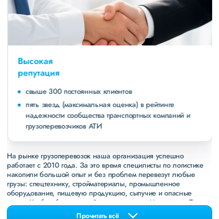
Высокая
репутация
свыше 300 постоянных клиентов
пять звезд (максимальная оценка) в рейтинге
надежности сообщества транспортных компаний и
грузоперевозчиков АТИ
На рынке грузоперевозок наша организация успешно
работает с 2010 года. За это время специлисты по логистике
накопили большой опыт и без проблем перевезут любые
грузы: спецтехнику, стройматериалы, промышленное
оборудование, пищевую продукцию, сыпучие и опасные
грузы. Чтобы убедиться зайдите в раздел
«Наш опыт»
. Там
свежие примеры перевозок, которые обновляются несколько
Прочитать всё