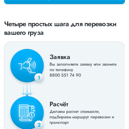
раз в неделю. Также недавно мы запустили новые
направления в
ДНР
и
ЛНР
. Предоставляем все стандартные
виды дополнительных услуг: оформление страховки,
погрузочно-разгрузочные работы, оформление документации,
Четыре простых шага для перевозки
экспедирование. За каждым клиентом закреплен менеджер,
который сообщит о текущем статусе вашего груза. Чтобы
вашего груза
получить коммерческое предложение заполните форму на
сайте или звоните по номеру
8 800 551-74-90
(Бесплатно по
РФ).
Заявка
Вы заполняете заявку или звоните
по телефону
8800 551 74 90
1
Расчёт
Делаем расчет стоимости,
подбираем маршрут перевозки и
транспорт
2