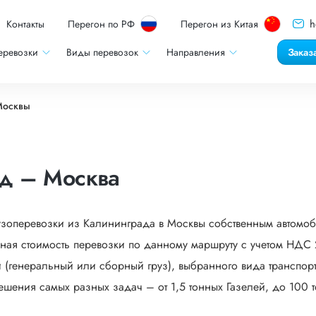
h
Контакты
Перегон по РФ
Перегон из Китая
еревозки
Виды перевозок
Направления
Заказ
Москвы
ад – Москва
рузоперевозки из Калининграда в Москвы собственным автомоб
ная стоимость перевозки по данному маршруту с учетом НДС 2
 (генеральный или сборный груз), выбранного вида транспорта
ешения самых разных задач – от 1,5 тонных Газелей, до 100 т