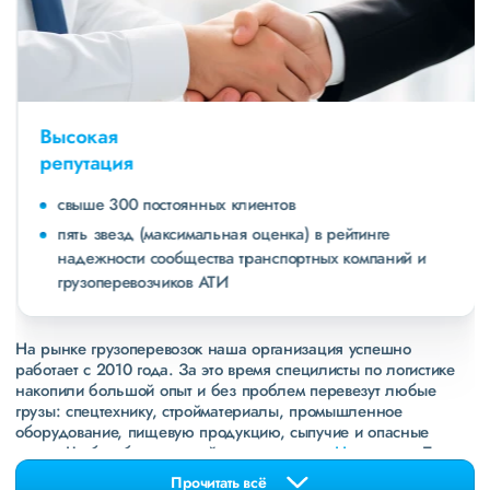
Высокая
репутация
свыше 300 постоянных клиентов
пять звезд (максимальная оценка) в рейтинге
надежности сообщества транспортных компаний и
грузоперевозчиков АТИ
На рынке грузоперевозок наша организация успешно
работает с 2010 года. За это время специлисты по логистике
накопили большой опыт и без проблем перевезут любые
грузы: спецтехнику, стройматериалы, промышленное
оборудование, пищевую продукцию, сыпучие и опасные
грузы. Чтобы убедиться зайдите в раздел
«Наш опыт»
. Там
свежие примеры перевозок, которые обновляются несколько
Прочитать всё