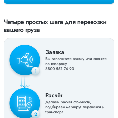
раз в неделю. Также недавно мы запустили новые
направления в
ДНР
и
ЛНР
. Предоставляем все стандартные
виды дополнительных услуг: оформление страховки,
погрузочно-разгрузочные работы, оформление документации,
Четыре простых шага для перевозки
экспедирование. За каждым клиентом закреплен менеджер,
который сообщит о текущем статусе вашего груза. Чтобы
вашего груза
получить коммерческое предложение заполните форму на
сайте или звоните по номеру
8 800 551-74-90
(Бесплатно по
РФ).
Заявка
Вы заполняете заявку или звоните
по телефону
8800 551 74 90
1
Расчёт
Делаем расчет стоимости,
подбираем маршрут перевозки и
транспорт
2