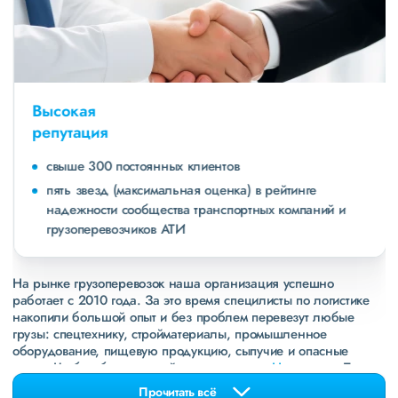
Высокая
репутация
свыше 300 постоянных клиентов
пять звезд (максимальная оценка) в рейтинге
надежности сообщества транспортных компаний и
грузоперевозчиков АТИ
На рынке грузоперевозок наша организация успешно
работает с 2010 года. За это время специлисты по логистике
накопили большой опыт и без проблем перевезут любые
грузы: спецтехнику, стройматериалы, промышленное
оборудование, пищевую продукцию, сыпучие и опасные
грузы. Чтобы убедиться зайдите в раздел
«Наш опыт»
. Там
свежие примеры перевозок, которые обновляются несколько
Прочитать всё