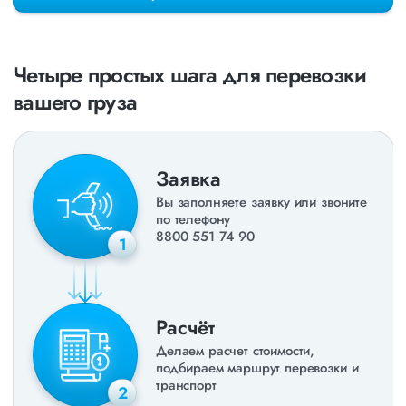
раз в неделю. Также недавно мы запустили новые
направления в
ДНР
и
ЛНР
. Предоставляем все стандартные
виды дополнительных услуг: оформление страховки,
погрузочно-разгрузочные работы, оформление документации,
Четыре простых шага для перевозки
экспедирование. За каждым клиентом закреплен менеджер,
который сообщит о текущем статусе вашего груза. Чтобы
вашего груза
получить коммерческое предложение заполните форму на
сайте или звоните по номеру
8 800 551-74-90
(Бесплатно по
РФ).
Заявка
Вы заполняете заявку или звоните
по телефону
8800 551 74 90
1
Расчёт
Делаем расчет стоимости,
подбираем маршрут перевозки и
транспорт
2