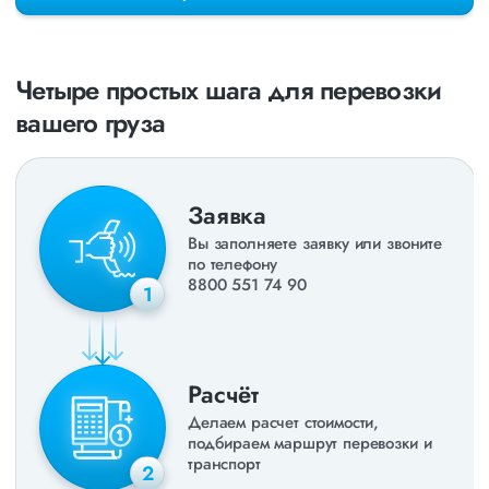
раз в неделю. Также недавно мы запустили новые
направления в
ДНР
и
ЛНР
. Предоставляем все стандартные
виды дополнительных услуг: оформление страховки,
погрузочно-разгрузочные работы, оформление документации,
Четыре простых шага для перевозки
экспедирование. За каждым клиентом закреплен менеджер,
который сообщит о текущем статусе вашего груза. Чтобы
вашего груза
получить коммерческое предложение заполните форму на
сайте или звоните по номеру
8 800 551-74-90
(Бесплатно по
РФ).
Заявка
Вы заполняете заявку или звоните
по телефону
8800 551 74 90
1
Расчёт
Делаем расчет стоимости,
подбираем маршрут перевозки и
транспорт
2