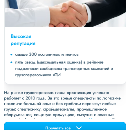
Высокая
репутация
свыше 300 постоянных клиентов
пять звезд (максимальная оценка) в рейтинге
надежности сообщества транспортных компаний и
грузоперевозчиков АТИ
На рынке грузоперевозок наша организация успешно
работает с 2010 года. За это время специлисты по логистике
накопили большой опыт и без проблем перевезут любые
грузы: спецтехнику, стройматериалы, промышленное
оборудование, пищевую продукцию, сыпучие и опасные
грузы. Чтобы убедиться зайдите в раздел
«Наш опыт»
. Там
свежие примеры перевозок, которые обновляются несколько
Прочитать всё