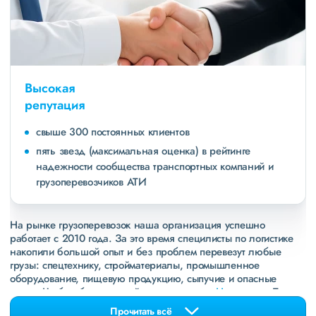
Высокая
репутация
свыше 300 постоянных клиентов
пять звезд (максимальная оценка) в рейтинге
надежности сообщества транспортных компаний и
грузоперевозчиков АТИ
На рынке грузоперевозок наша организация успешно
работает с 2010 года. За это время специлисты по логистике
накопили большой опыт и без проблем перевезут любые
грузы: спецтехнику, стройматериалы, промышленное
оборудование, пищевую продукцию, сыпучие и опасные
грузы. Чтобы убедиться зайдите в раздел
«Наш опыт»
. Там
свежие примеры перевозок, которые обновляются несколько
Прочитать всё