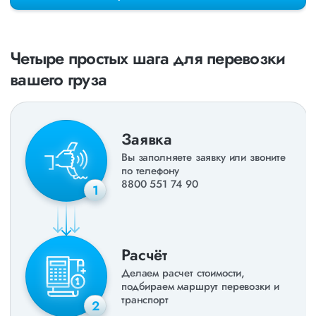
раз в неделю. Также недавно мы запустили новые
направления в
ДНР
и
ЛНР
. Предоставляем все стандартные
виды дополнительных услуг: оформление страховки,
погрузочно-разгрузочные работы, оформление документации,
Четыре простых шага для перевозки
экспедирование. За каждым клиентом закреплен менеджер,
который сообщит о текущем статусе вашего груза. Чтобы
вашего груза
получить коммерческое предложение заполните форму на
сайте или звоните по номеру
8 800 551-74-90
(Бесплатно по
РФ).
Заявка
Вы заполняете заявку или звоните
по телефону
8800 551 74 90
1
Расчёт
Делаем расчет стоимости,
подбираем маршрут перевозки и
транспорт
2