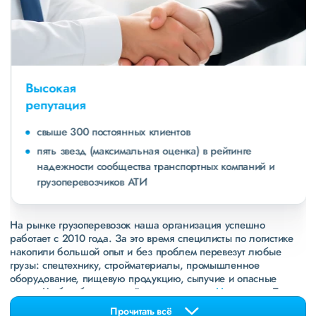
Высокая
репутация
свыше 300 постоянных клиентов
пять звезд (максимальная оценка) в рейтинге
надежности сообщества транспортных компаний и
грузоперевозчиков АТИ
На рынке грузоперевозок наша организация успешно
работает с 2010 года. За это время специлисты по логистике
накопили большой опыт и без проблем перевезут любые
грузы: спецтехнику, стройматериалы, промышленное
оборудование, пищевую продукцию, сыпучие и опасные
грузы. Чтобы убедиться зайдите в раздел
«Наш опыт»
. Там
свежие примеры перевозок, которые обновляются несколько
Прочитать всё