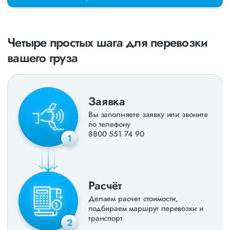
раз в неделю. Также недавно мы запустили новые
направления в
ДНР
и
ЛНР
. Предоставляем все стандартные
виды дополнительных услуг: оформление страховки,
погрузочно-разгрузочные работы, оформление документации,
Четыре простых шага для перевозки
экспедирование. За каждым клиентом закреплен менеджер,
который сообщит о текущем статусе вашего груза. Чтобы
вашего груза
получить коммерческое предложение заполните форму на
сайте или звоните по номеру
8 800 551-74-90
(Бесплатно по
РФ).
Заявка
Вы заполняете заявку или звоните
по телефону
8800 551 74 90
1
Расчёт
Делаем расчет стоимости,
подбираем маршрут перевозки и
транспорт
2