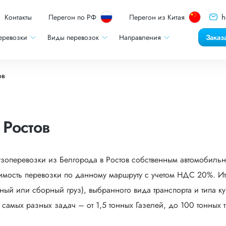
h
Контакты
Перегон по РФ
Перегон из Китая
еревозки
Виды перевозок
Направления
Заказ
ов
 Ростов
узоперевозки из Белгорода в Ростов собственным автомобильн
мость перевозки по данному маршруту с учетом НДС 20%. Ито
ый или сборный груз), выбранного вида транспорта и типа кузо
мых разных задач – от 1,5 тонных Газелей, до 100 тонных тр