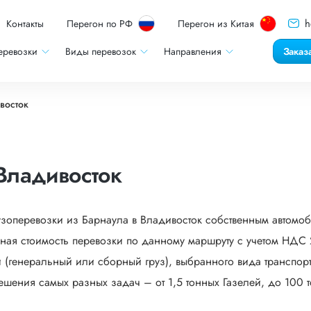
h
Контакты
Перегон по РФ
Перегон из Китая
еревозки
Виды перевозок
Направления
Заказ
восток
Владивосток
узоперевозки из Барнаула в Владивосток собственным автомо
ная стоимость перевозки по данному маршруту с учетом НДС 2
 (генеральный или сборный груз), выбранного вида транспорта
ешения самых разных задач – от 1,5 тонных Газелей, до 100 т