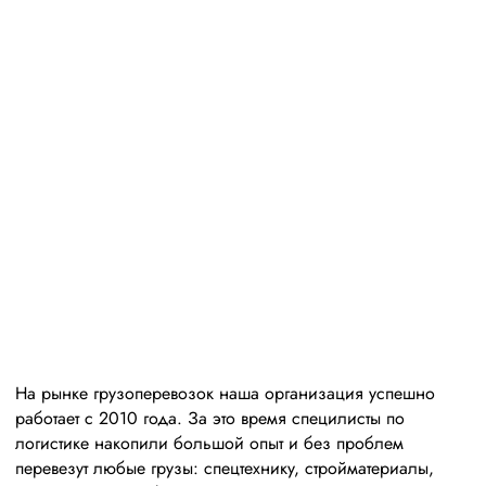
Высокая
репутация
свыше 300 постоянных клиентов
пять звезд (максимальная оценка) в рейтинге
надежности сообщества транспортных компаний и
грузоперевозчиков АТИ
На рынке грузоперевозок наша организация успешно
работает с 2010 года. За это время специлисты по
логистике накопили большой опыт и без проблем
перевезут любые грузы: спецтехнику, стройматериалы,