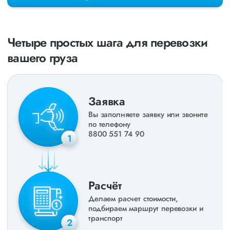
раз в неделю. Также недавно мы запустили новые
направления в
ДНР
и
ЛНР
. Предоставляем все стандартные
виды дополнительных услуг: оформление страховки,
погрузочно-разгрузочные работы, оформление документации,
Четыре простых шага для перевозки
экспедирование. За каждым клиентом закреплен менеджер,
который сообщит о текущем статусе вашего груза. Чтобы
вашего груза
получить коммерческое предложение заполните форму на
сайте или звоните по номеру
8 800 551-74-90
(Бесплатно по
РФ).
Заявка
Вы заполняете заявку или звоните
по телефону
8800 551 74 90
1
Расчёт
Делаем расчет стоимости,
подбираем маршрут перевозки и
транспорт
2