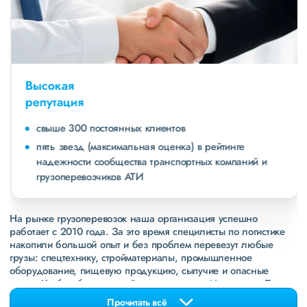
Высокая
репутация
свыше 300 постоянных клиентов
пять звезд (максимальная оценка) в рейтинге
надежности сообщества транспортных компаний и
грузоперевозчиков АТИ
На рынке грузоперевозок наша организация успешно
работает с 2010 года. За это время специлисты по логистике
накопили большой опыт и без проблем перевезут любые
грузы: спецтехнику, стройматериалы, промышленное
оборудование, пищевую продукцию, сыпучие и опасные
грузы. Чтобы убедиться зайдите в раздел
«Наш опыт»
. Там
свежие примеры перевозок, которые обновляются несколько
Прочитать всё