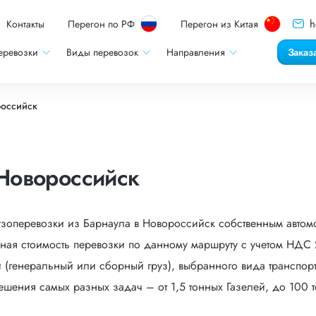
h
Контакты
Перегон по РФ
Перегон из Китая
еревозки
Виды перевозок
Направления
Заказ
российск
Новороссийск
узоперевозки из Барнаула в Новороссийск собственным автом
ная стоимость перевозки по данному маршруту с учетом НДС 2
 (генеральный или сборный груз), выбранного вида транспорта
ешения самых разных задач – от 1,5 тонных Газелей, до 100 т