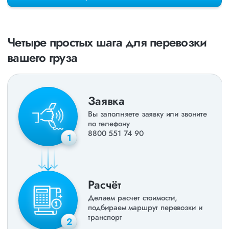
раз в неделю. Также недавно мы запустили новые
направления в
ДНР
и
ЛНР
. Предоставляем все стандартные
виды дополнительных услуг: оформление страховки,
погрузочно-разгрузочные работы, оформление документации,
Четыре простых шага для перевозки
экспедирование. За каждым клиентом закреплен менеджер,
который сообщит о текущем статусе вашего груза. Чтобы
вашего груза
получить коммерческое предложение заполните форму на
сайте или звоните по номеру
8 800 551-74-90
(Бесплатно по
РФ).
Заявка
Вы заполняете заявку или звоните
по телефону
8800 551 74 90
1
Расчёт
Делаем расчет стоимости,
подбираем маршрут перевозки и
транспорт
2