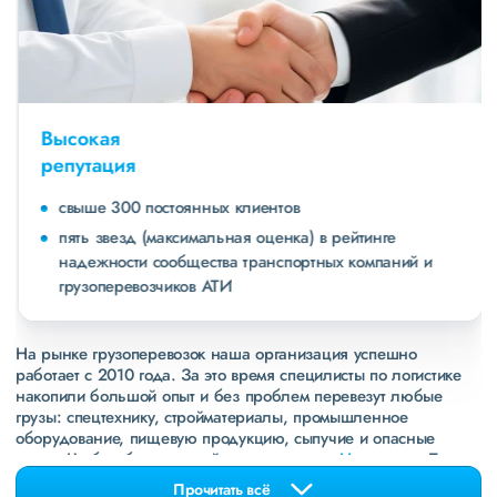
Высокая
репутация
свыше 300 постоянных клиентов
пять звезд (максимальная оценка) в рейтинге
надежности сообщества транспортных компаний и
грузоперевозчиков АТИ
На рынке грузоперевозок наша организация успешно
работает с 2010 года. За это время специлисты по логистике
накопили большой опыт и без проблем перевезут любые
грузы: спецтехнику, стройматериалы, промышленное
оборудование, пищевую продукцию, сыпучие и опасные
грузы. Чтобы убедиться зайдите в раздел
«Наш опыт»
. Там
свежие примеры перевозок, которые обновляются несколько
Прочитать всё