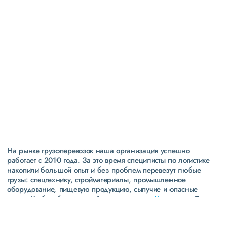
Высокая
репутация
свыше 300 постоянных клиентов
пять звезд (максимальная оценка) в рейтинге
надежности сообщества транспортных компаний и
грузоперевозчиков АТИ
На рынке грузоперевозок наша организация успешно
работает с 2010 года. За это время специлисты по логистике
накопили большой опыт и без проблем перевезут любые
грузы: спецтехнику, стройматериалы, промышленное
оборудование, пищевую продукцию, сыпучие и опасные
грузы. Чтобы убедиться зайдите в раздел
«Наш опыт»
. Там
свежие примеры перевозок, которые обновляются несколько
раз в неделю. Также недавно мы запустили новые