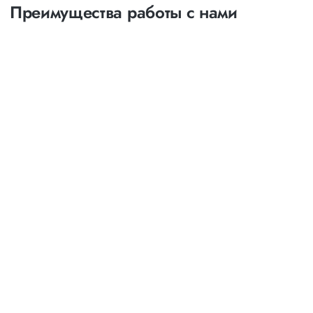
Преимущества работы с нами
Оптимизация
маршрутов
выбор наименее затратных и наиболее коротких
путей следования
возможность индивидуального маршрута с
посещением и выгрузкой товара в нескольких точках