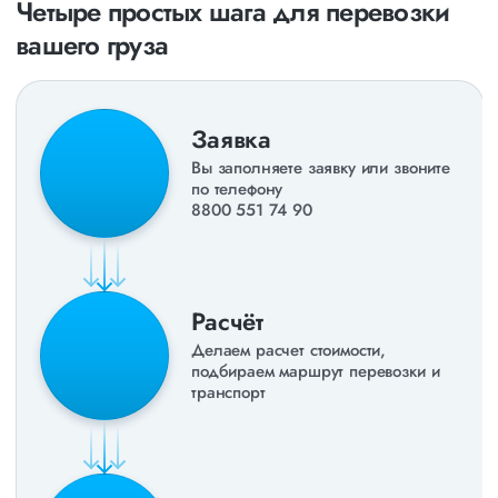
направления в
ДНР
и
ЛНР
. Предоставляем все стандартные
Четыре простых шага для перевозки
виды дополнительных услуг: оформление страховки,
вашего груза
погрузочно-разгрузочные работы, оформление документации,
экспедирование. За каждым клиентом закреплен менеджер,
который сообщит о текущем статусе вашего груза. Чтобы
получить коммерческое предложение заполните форму на
сайте или звоните по номеру
8 800 551-74-90
(Бесплатно по
Заявка
РФ).
Вы заполняете заявку или звоните
по телефону
8800 551 74 90
Расчёт
Делаем расчет стоимости,
подбираем маршрут перевозки и
транспорт