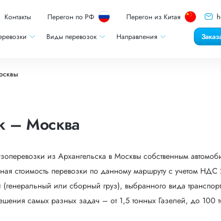
h
Контакты
Перегон по РФ
Перегон из Китая
еревозки
Виды перевозок
Направления
Заказ
осквы
к – Москва
узоперевозки из Архангельска в Москвы собственным автомоб
ная стоимость перевозки по данному маршруту с учетом НДС 2
 (генеральный или сборный груз), выбранного вида транспорта
ешения самых разных задач – от 1,5 тонных Газелей, до 100 т