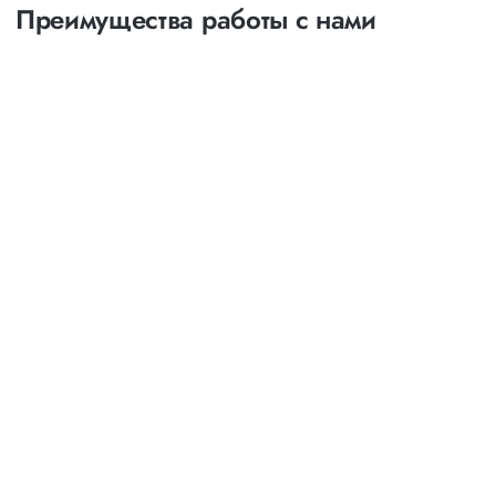
Преимущества работы с нами
Оптимизация
маршрутов
выбор наименее затратных и наиболее коротких
путей следования
возможность индивидуального маршрута с
посещением и выгрузкой товара в нескольких точках