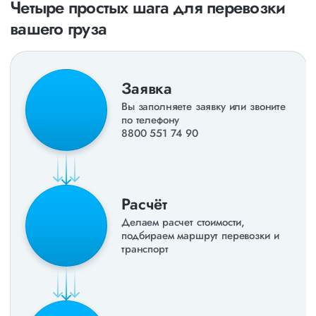
направления в
ДНР
и
ЛНР
. Предоставляем все стандартные
Четыре простых шага для перевозки
виды дополнительных услуг: оформление страховки,
вашего груза
погрузочно-разгрузочные работы, оформление документации,
экспедирование. За каждым клиентом закреплен менеджер,
который сообщит о текущем статусе вашего груза. Чтобы
получить коммерческое предложение заполните форму на
сайте или звоните по номеру
8 800 551-74-90
(Бесплатно по
Заявка
РФ).
Вы заполняете заявку или звоните
по телефону
8800 551 74 90
Расчёт
Делаем расчет стоимости,
подбираем маршрут перевозки и
транспорт