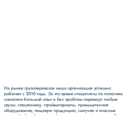
Высокая
репутация
свыше 300 постоянных клиентов
пять звезд (максимальная оценка) в рейтинге
надежности сообщества транспортных компаний и
грузоперевозчиков АТИ
На рынке грузоперевозок наша организация успешно
работает с 2010 года. За это время специлисты по логистике
накопили большой опыт и без проблем перевезут любые
грузы: спецтехнику, стройматериалы, промышленное
оборудование, пищевую продукцию, сыпучие и опасные
грузы. Чтобы убедиться зайдите в раздел
«Наш опыт»
. Там
свежие примеры перевозок, которые обновляются несколько
раз в неделю. Также недавно мы запустили новые