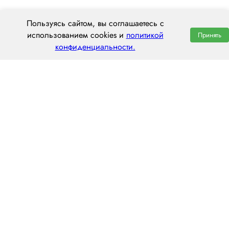
Пользуясь сайтом, вы соглашаетесь с
использованием cookies и
политикой
Принять
конфиденциальности.
ООО «ЦЕНТРАЛ ТРАНС»
620014 г. Екатеринбург,
ул. Хохрякова, 74, оф. 1001
пн–пт: 8:00–20:00
8 (800) 551 7490
hello@centraltrans.ru
Написать руководителю