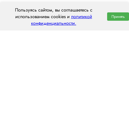
Пользуясь сайтом, вы соглашаетесь с
использованием cookies и
политикой
Принять
конфиденциальности.
ООО «ЦЕНТРАЛ ТРАНС»
620014 г. Екатеринбург,
ул. Хохрякова, 74, оф. 1001
пн–пт: 8:00–20:00
8 (800) 551 7490
hello@centraltrans.ru
Написать руководителю
О компании
Контакты