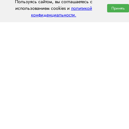
Пользуясь сайтом, вы соглашаетесь с
использованием cookies и
политикой
Принять
конфиденциальности.
ООО «ЦЕНТРАЛ ТРАНС»
620014 г. Екатеринбург,
ул. Хохрякова, 74, оф. 1001
пн–пт: 8:00–20:00
8 (800) 551 7490
hello@centraltrans.ru
Написать руководителю
О компании
Контакты
Наш опыт
Перегон по РФ