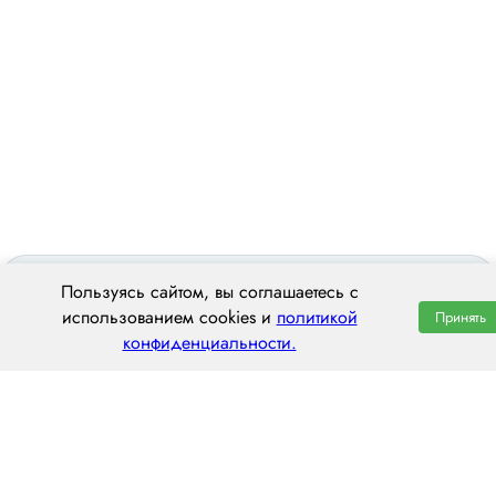
Пользуясь сайтом, вы соглашаетесь с
использованием cookies и
политикой
Принять
конфиденциальности.
ООО «ЦЕНТРАЛ ТРАНС»
620014 г. Екатеринбург,
ул. Хохрякова, 74, оф. 1001
пн–пт: 8:00–20:00