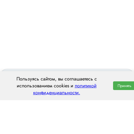
Пользуясь сайтом, вы соглашаетесь с
использованием cookies и
политикой
Принять
конфиденциальности.
ООО «ЦЕНТРАЛ ТРАНС»
620014 г. Екатеринбург,
ул. Хохрякова, 74, оф. 1001
пн–пт: 8:00–20:00