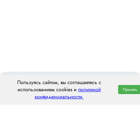
Пользуясь сайтом, вы соглашаетесь с
использованием cookies и
политикой
Принять
конфиденциальности.
ООО «ЦЕНТРАЛ ТРАНС»
620014 г. Екатеринбург,
ул. Хохрякова, 74, оф. 1001
пн–пт: 8:00–20:00