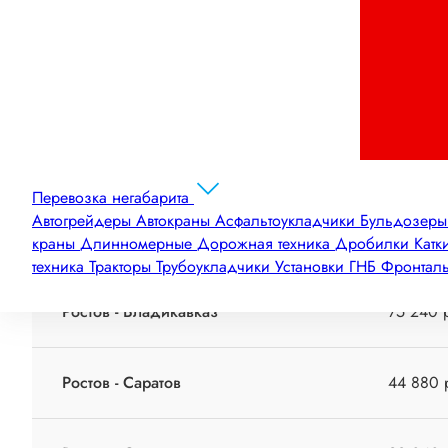
Ростов - Пермь
55 440 
Ростов - Челябинск
76 560 
Ростов - Таганрог
56 760 
Перевозка негабарита
Автогрейдеры
Автокраны
Асфальтоукладчики
Бульдозер
Ростов - Сальск
62 040 
краны
Длинномерные
Дорожная техника
Дробилки
Катк
техника
Тракторы
Трубоукладчики
Установки ГНБ
Фронтал
Ростов - Владикавказ
75 240 
Ростов - Саратов
44 880 