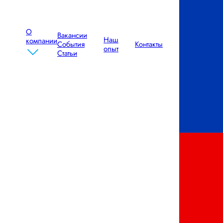
Ростов - Волгоград
46 200 
О
Вакансии
Наш
компании
События
Контакты
опыт
Статьи
Ростов - Санкт-Петербург
25 080 
Ростов - Астрахань
66 000 
Ростов - Барнаул
151 800
Ростов - Нижний Новгород
29 040 
Ростов - Сочи
67 320 