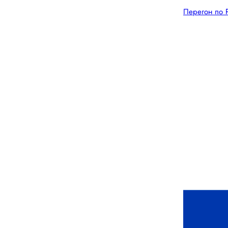
Перегон по 
Главная
Грузоперевозки по России
из Ростова
Грузоперевозки из Ростова 
Грузоподъемность:
1,5 т.
Ростов - Краснодар
59 400 