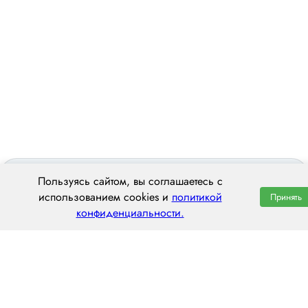
Пользуясь сайтом, вы соглашаетесь с
использованием cookies и
политикой
Принять
конфиденциальности.
ООО «ЦЕНТРАЛ ТРАНС»
620014 г. Екатеринбург,
ул. Хохрякова, 74, оф. 1001
пн–пт: 8:00–20:00