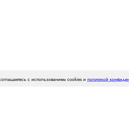
соглашаетесь с использованием cookies и
политикой конфиде
Наш опыт
Статьи
Вакансии
Конт
Отрасль перевозок
Виды тра
Строительные материалы
Фура
Пищевая промышленность
Трал