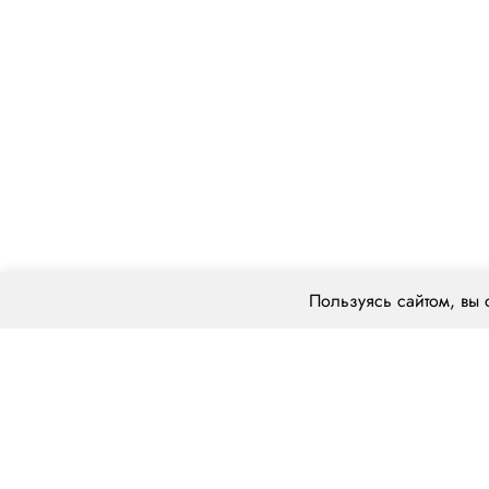
Пользуясь сайтом, вы 
О компании
Типы грузов
ООО «ЦЕНТРАЛ ТРАНС»
Стандартные
620014 г. Екатеринбург,
Негабаритный