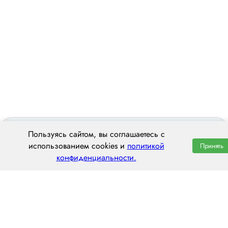
Пользуясь сайтом, вы соглашаетесь с
использованием cookies и
политикой
Принять
конфиденциальности.
ООО «ЦЕНТРАЛ ТРАНС»
620014 г. Екатеринбург,
ул. Хохрякова, 74, оф. 1001
пн–пт: 8:00–20:00