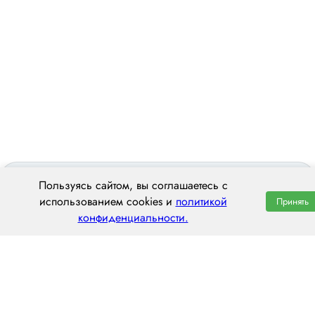
Пользуясь сайтом, вы соглашаетесь с
использованием cookies и
политикой
Принять
конфиденциальности.
ООО «ЦЕНТРАЛ ТРАНС»
620014 г. Екатеринбург,
ул. Хохрякова, 74, оф. 1001
пн–пт: 8:00–20:00