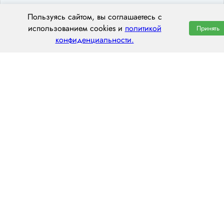
Пользуясь сайтом, вы соглашаетесь с
использованием cookies и
политикой
Принять
конфиденциальности.
ООО «ЦЕНТРАЛ ТРАНС»
620014 г. Екатеринбург,
ул. Хохрякова, 74, оф. 1001
пн–пт: 8:00–20:00
8 (800) 551 7490
hello@centraltrans.ru
Написать руководителю
О компании
Контакты
Наш опыт
Перегон по РФ