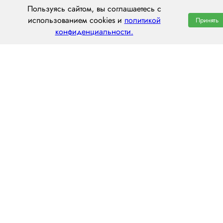
Пользуясь сайтом, вы соглашаетесь с
использованием cookies и
политикой
Принять
конфиденциальности.
ООО «ЦЕНТРАЛ ТРАНС»
620014 г. Екатеринбург,
ул. Хохрякова, 74, оф. 1001
пн–пт: 8:00–20:00
8 (800) 551 7490
hello@centraltrans.ru
Написать руководителю
О компании
Контакты
Наш опыт
Перегон по РФ
Статьи
Перегон из Китая