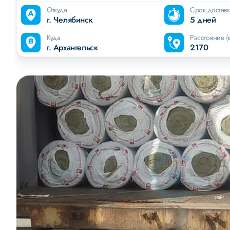
Откуда
Срок достав
г. Челябинск
5 дней
Куда
Расстояние (
г. Архангельск
2170