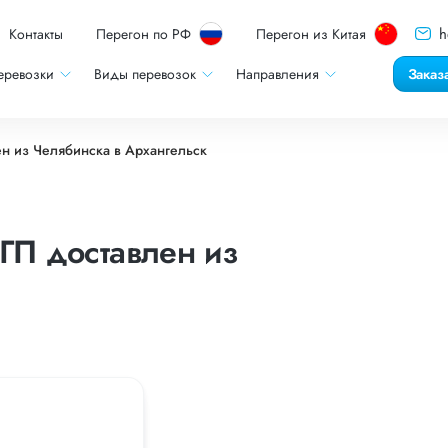
h
Контакты
Перегон по РФ
Перегон из Китая
еревозки
Виды перевозок
Направления
Заказ
н из Челябинска в Архангельск
ГП доставлен из