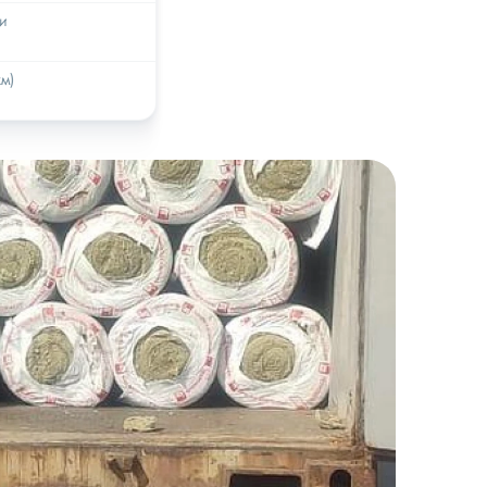
ки
км)