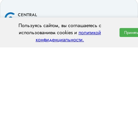
Пользуясь сайтом, вы соглашаетесь с
использованием cookies и
политикой
Принят
ООО «ЦЕНТРАЛ ТРАНС»
конфиденциальности.
620014 г. Екатеринбург,
ул. Хохрякова, 74, оф. 1001
пн–пт: 8:00–20:00
8 (800) 551 7490
hello@centraltrans.ru
Написать руководителю
О компании
Контакты
Наш опыт
Перегон по РФ