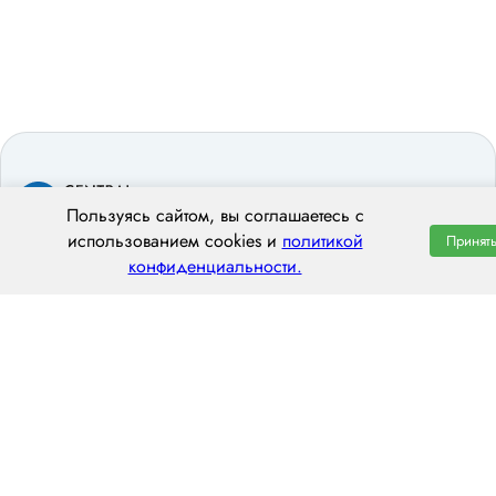
Пользуясь сайтом, вы соглашаетесь с
использованием cookies и
политикой
Принят
конфиденциальности.
ООО «ЦЕНТРАЛ ТРАНС»
620014 г. Екатеринбург,
ул. Хохрякова, 74, оф. 1001
пн–пт: 8:00–20:00
8 (800) 551 7490
hello@centraltrans.ru